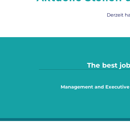
Derzeit h
The best job
Management and Executive
Follow ahgz jobs on