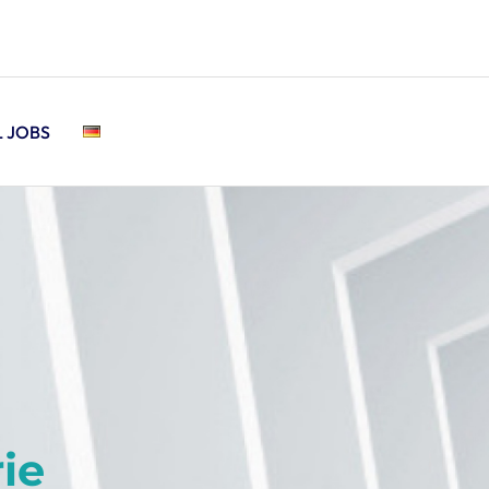
L JOBS
ie