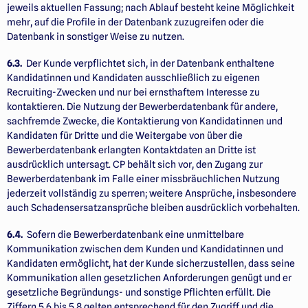
jeweils aktuellen Fassung; nach Ablauf besteht keine Möglichkeit
mehr, auf die Profile in der Datenbank zuzugreifen oder die
Datenbank in sonstiger Weise zu nutzen.
6.3.
Der Kunde verpflichtet sich, in der Datenbank enthaltene
Kandidatinnen und Kandidaten ausschließlich zu eigenen
Recruiting-Zwecken und nur bei ernsthaftem Interesse zu
kontaktieren. Die Nutzung der Bewerber­datenbank für andere,
sachfremde Zwecke, die Kontaktierung von Kandidatinnen und
Kandidaten für Dritte und die Weitergabe von über die
Bewerberdatenbank erlangten Kontaktdaten an Dritte ist
ausdrücklich untersagt. CP behält sich vor, den Zugang zur
Bewerberdatenbank im Falle einer missbräuchlichen Nutzung
jederzeit vollständig zu sperren; weitere Ansprüche, insbesondere
auch Schadens­ersatz­ansprüche bleiben ausdrücklich vorbehalten.
6.4.
Sofern die Bewerberdatenbank eine unmittelbare
Kommunikation zwischen dem Kunden und Kandidatinnen und
Kandidaten ermöglicht, hat der Kunde sicherzustellen, dass seine
Kommunikation allen gesetzlichen Anforderungen genügt und er
gesetzliche Begründungs- und sonstige Pflichten erfüllt. Die
Ziffern 5.6 bis 5.8 gelten entsprechend für den Zugriff und die