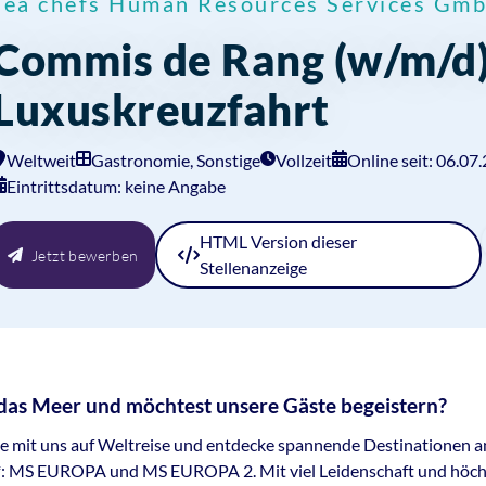
sea chefs Human Resources Services Gm
Commis de Rang (w/m/d)
Luxuskreuzfahrt
Weltweit
Gastronomie, Sonstige
Vollzeit
Online seit: 06.07
Eintrittsdatum: keine Angabe
HTML
Version dieser
Jetzt bewerben
Stellenanzeige
as Meer und möchtest unsere Gäste begeistern?
e mit uns auf Weltreise und entdecke spannende Destinationen a
t*: MS EUROPA und MS EUROPA 2. Mit viel Leidenschaft und höc