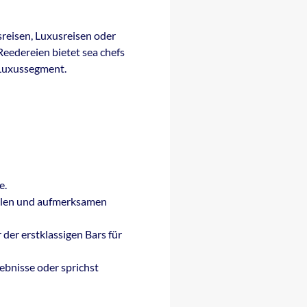
sreisen, Luxusreisen oder
eedereien bietet sea chefs
 Luxussegment.
e.
ellen und aufmerksamen
der erstklassigen Bars für
lebnisse oder sprichst