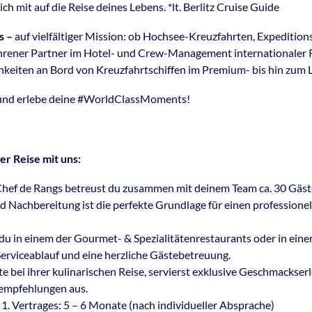
h mit auf die Reise deines Lebens. *lt. Berlitz Cruise Guide
s –
auf vielfältiger Mission: ob Hochsee-Kreuzfahrten, Expedition
ahrener Partner im Hotel- und Crew-Management internationaler R
chkeiten an Bord von Kreuzfahrtschiffen im Premium- bis hin zum
und erlebe deine
#WorldClassMoments
!
er Reise mit uns:
Chef de Rangs betreust du zusammen mit deinem Team ca. 30 Gäst
nd Nachbereitung ist die perfekte Grundlage für einen profession
du in einem der Gourmet- & Spezialitätenrestaurants oder in einer 
erviceablauf und eine herzliche Gästebetreuung.
te bei ihrer kulinarischen Reise, servierst exklusive Geschmackser
empfehlungen aus.
1. Vertrages: 5 – 6 Monate (nach individueller Absprache)