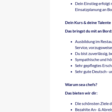
Dein Einstieg erfolgt
Einsatzplanung an Bor
Dein Kurs & deine Talente
Das bringst du mit an Bord
Ausbildung im Restaur
Service, vorzugsweis
Du bist zuverlässig, b
Sympathische und hö
Sehr gepflegtes Ersc
Sehr gute Deutsch- u
Warum sea chefs?
Das bieten wir dir:
Die schönsten Ziele d
Bezahlte An- & Abrei