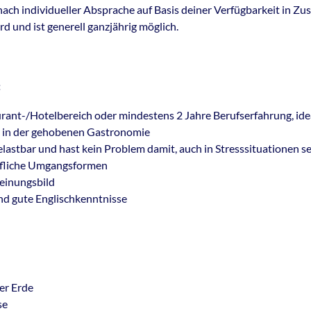
 nach individueller Absprache auf Basis deiner Verfügbarkeit in 
d und ist generell ganzjährig möglich.
:
ant-/Hotelbereich oder mindestens 2 Jahre Berufserfahrung, idea
e in der gehobenen Gastronomie
elastbar und hast kein Problem damit, auch in Stresssituationen se
fliche Umgangsformen
heinungsbild
nd gute Englischkenntnisse
er Erde
se