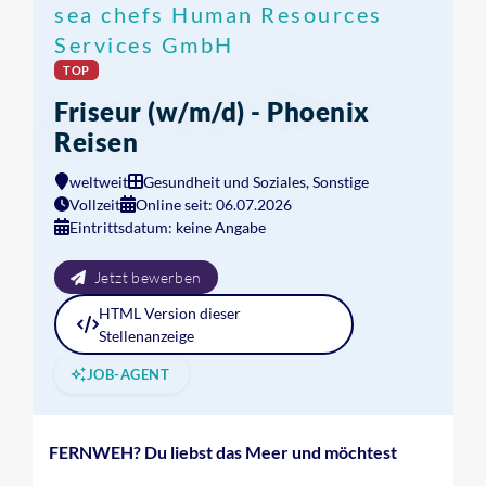
sea chefs Human Resources
Services GmbH
TOP
Friseur (w/m/d) - Phoenix
Reisen
weltweit
Gesundheit und Soziales, Sonstige
Vollzeit
Online seit: 06.07.2026
Eintrittsdatum: keine Angabe
Jetzt bewerben
HTML
Version dieser
Stellenanzeige
JOB-AGENT
FERNWEH? Du liebst das Meer und möchtest