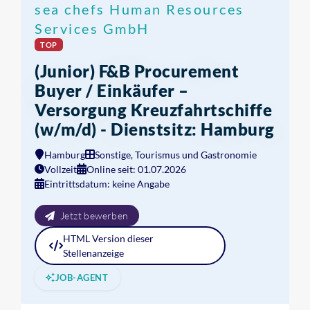
sea chefs Human Resources
Services GmbH
TOP
(Junior) F&B Procurement
Buyer / Einkäufer –
Versorgung Kreuzfahrtschiffe
(w/m/d) - Dienstsitz: Hamburg
Hamburg
Sonstige, Tourismus und Gastronomie
Vollzeit
Online seit: 01.07.2026
Eintrittsdatum: keine Angabe
Jetzt bewerben
HTML
Version dieser
Stellenanzeige
JOB-AGENT