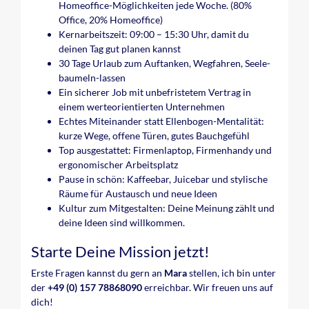
Homeoffice-Möglichkeiten jede Woche. (80%
Office, 20% Homeoffice)
Kernarbeitszeit: 09:00 – 15:30 Uhr, damit du
deinen Tag gut planen kannst
30 Tage Urlaub zum Auftanken, Wegfahren, Seele-
baumeln-lassen
Ein sicherer Job mit unbefristetem Vertrag in
einem werteorientierten Unternehmen
Echtes Miteinander statt Ellenbogen-Mentalität:
kurze Wege, offene Türen, gutes Bauchgefühl
Top ausgestattet: Firmenlaptop, Firmenhandy und
ergonomischer Arbeitsplatz
Pause in schön: Kaffeebar, Juicebar und stylische
Räume für Austausch und neue Ideen
Kultur zum Mitgestalten: Deine Meinung zählt und
deine Ideen sind willkommen.
Starte Deine Mission jetzt!
Erste Fragen kannst du gern an
Mara
stellen, ich bin unter
der
+49 (0) 157 78868090
erreichbar. Wir freuen uns auf
dich!