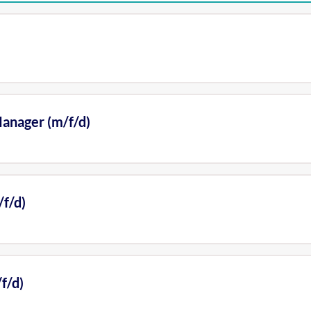
anager (m/f/d)
f/d)
f/d)