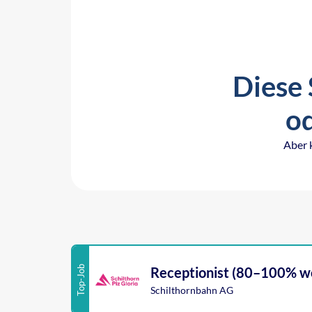
Diese 
od
Aber 
Top-Job
Receptionist (80–100% wo
Schilthornbahn AG