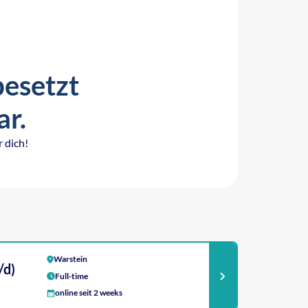
besetzt
ar.
 dich!
Warstein
/d)
Full-time
online seit 2 weeks