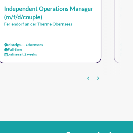
Independent Operations Manager
Kitc
Klüh 
(m/f/d/couple)
Feriendorf an der Therme Obernsees
Mistelgau – Obernsees
Düsse
Full-time
Full-
online seit 2 weeks
online