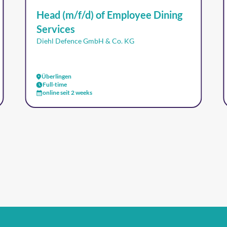
Head (m/f/d) of Employee Dining
Services
Diehl Defence GmbH & Co. KG
Überlingen
Full-time
online seit 2 weeks