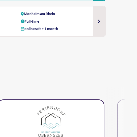
Monheim am Rhein
Full-time
online seit > 1 month